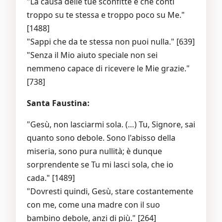
"La causa delle tue sconfitte è che conti
troppo su te stessa e troppo poco su Me."
[1488]
"Sappi che da te stessa non puoi nulla." [639]
"Senza il Mio aiuto speciale non sei
nemmeno capace di ricevere le Mie grazie."
[738]
Santa Faustina:
"Gesù, non lasciarmi sola. (…) Tu, Signore, sai
quanto sono debole. Sono l'abisso della
miseria, sono pura nullità; è dunque
sorprendente se Tu mi lasci sola, che io
cada." [1489]
"Dovresti quindi, Gesù, stare costantemente
con me, come una madre con il suo
bambino debole, anzi di più." [264]