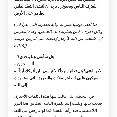
ليُعرَف الناس ويحبوني. يريد أن يُنشئ التعبّد لقلبي
الطاهر على الأرض.
(هنا تُغفل لوسيا بسرعة نهاية الفقرة، التي تقرأ في
وثائق أخرى: "لمن يقبلونه أعد بالخلاص، وهذه النفوس
سُتحب من الله كأزهار وُضعت مني لتزيين عرشه." [4
E II. 4])
– هل سأبقى هنا وحدي؟
– سألت بحزن.
– لا، يا ابنتي! هل تعانين جداً؟ لا تيأسي. لن أتركك أبداً.
سيكون قلبي الطاهر ملاذك والطريق التي ستقودك
إلى الله.
في اللحظة التي قالت فيها هذه الكلمات الأخيرة،
فتحت يديها ونقلت إلينا للمرة الثانية انعكاس هذا النور
اللامتناهي. فيه رأينا أنفسنا كما لو غارقين في الله.