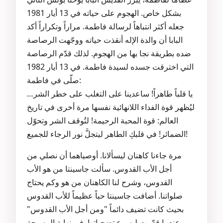
بشكل خاص. الهجوم على حياته في 13 أيار 1981
جعله أكثر انتباهاً لرسالة فاطمة. مراراً وتكراراً أكد
البابا أن والدة الإله أنقذت حياته ووجّهت الرصاصة
ضده بطريقة نجا بها من الهجوم. لذلك قدّم الرصاصة
التي اخترقت جسده لسيدة فاطمة. في 13 أيار 1982
صلّى في فاطمة:
يا قلباً طاهراً! ساعدينا على التغلب على خطر الشر…
ليُظهر قوة الفداء اللانهائية نفسها مرة أخرى في تاريخ
العالم: قوة المحبة الرحيمة! لتُوقف الشر وتحوّل
الضمائر! في قلبكِ الطاهر ليتجلَّ نور الرجاء للجميع!
مرة جاءنا كاهنان ليسألانا. أوصياهما أن نصلي من
أجل الأب القدوس. سألت جاسينتا من هو الأب
القدوس، وشرح لنا الكاهنان من هو وكم يحتاج
صلواتنا. أضافت جاسينتا حباً عظيماً للأب القدوس
بحيث كانت تضيف دائماً "ومن أجل الأب القدوس"
عندما قدّمت ليسوع تضحياتها. في نهاية المسبحة