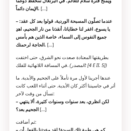
ويُمنح فترة سلام للعالم. في البرتغال سُحفظ دوغما
[…]
الإيمان دائماً.
– عندما تصلّون المسبحة الوردية، قولوا بعد كل عقد:
يا يسوع، اغفر لنا خطايانا، أنقذنا من نار الجحيم، اهدِ
جميع النفوس إلى السماء، خاصة الذين هم بأمس
[…]
الحاجة لرحمتك.
بطريقتها المعتادة صعدت نحو الشرق، حتى اختفت
(المصدر: [4 E II. 5])
في المسافة اللانهائية للفلك.
عندها أجرينا لأول مرة تأملاً على الجحيم والأبدية. ما
أثر في جاسينتا أكثر كان الأبدية. حتى أثناء اللعب كانت
تسأل من وقت لآخر:
– لكن انظري، بعد سنوات وسنوات كثيرة، ألا ينتهي
[…]
الجحيم بعد؟
ثم أضافت:
– كم هي طيبة تلك السيدة! لقد وعدتنا بالفعل أن