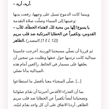
– أريد، أريد.
وبينما كانت الدموع تسيل على وجهها، رفعت يديها
وعينيها إلى السماء وصلّت صلاة التقدمة:
– يا يسوع! إنّها من محبة لكَ، لاهتداء الخطأة، للأب
القدوس، وتكفيراً عن الخطايا المرتكبة ضد قلب مريم
(المصدر: [1 E I. 12])
الطاهر.
ثم قررنا أن نصلّي مسبحتنا الوردية. أخرجت جاسينتا
ميدالية كانت ترتديها حول عنقها وطلبت من سجين أن
يعلقها على مسمار في الحائط. راكعين أمام هذه
الميدالية بدأنا نصلي.
صلّى السجناء معنا بأفضل ما استطاعوا. […]
بما أن العذراء الأقدس أخبرتنا أن نقدّم صلواتنا
وتضحياتنا أيضاً تكفيراً عن الخطايا ضد قلب مريم
الطاهر، أردنا الاتفاق على أن كل واحد يقدّم لنيّته.