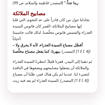
ربنا جداً."
(المصدر: فاطمة والسلام، ص 99)
مصابيح الملائكة
تجادلنا حول من كان قادراً على عد النجوم، التي قلنا
إنها مصابيح الملائكة. القمر كان فانوس السيدة
العذراء والشمس فانوس مخلّصنا. لذلك قالت جاسينتا
أحياناً:
– أفضّل مصباح السيدة العذراء، لأنه لا يحرق ولا
(المصدر: [1 E I. 4])
يبهرنا، كما يفعل مصباح مخلّصنا.
ثم ذهبنا إلى البيدر، قفزنا قليلاً، انتظرنا السيدة العذراء
والملائكة أن يشعلوا مصابيحهم ويضعوها في النافذة
لتضيء لنا. عندما لم يكن هناك قمر، ظنّنا أن مصباح
(المصدر: [1 E I. 6])
السيدة العذراء لم يعد فيه زيت.