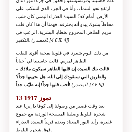
بدت جاسينتا وفرنسيسكو واقفين في جزء النور الذي
ارتفع نحو السماء، وأنا في الجزء الذي انسكب على
الأرض. أمام كفّ السيدة العذراء اليمنى كان قلب،
محاطاً بشوك يبدو أنه يخترقه. فهمنا أن هذا كان قلب
مريم الطاهر، المجروح بخطايا البشرية، الراغب في
(المصدر: [4 E II. 4])
التكفير.
من ذلك اليوم شعرنا في قلوبنا بمحبة أقوى للقلب
الطاهر لمريم. قالت جاسينتا لي أحياناً:
– قالت تلك السيدة إن قلبها الطاهر سيكون ملاذك
والطريق التي ستقودك إلى الله. هل تحبينها جداً؟
(المصدر: [3 E 5])
أحب قلبها جداً! إنه طيّب جداً!
13 تموز 1917
بعد وقت قصير من وصولنا إلى كوفا دا إيريا عند
شجرة البلوط وصلينا المسبحة الوردية مع جموع
غفيرة، رأينا النور المعتاد وبعده قريباً السيدة العذراء
فوق شجرة البلوط.