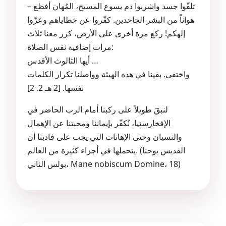
– تلقّوا جسد واشربوا دم يسوع المسيح، المُهان أفظع
هواناً من البشر الجاحدين. كفّروا عن خطاياهم وعزّوا
إلهكم! ركع مرة أخرى على الأرض، كرر معنا ثلاث
مرات إضافية نفس الصلاة:
أيها الثالوث الأقدس …
واختفى. بقينا في هذه الهيئة وواصلنا تكرار الكلمات
نفسها. [2 هـ 2. 2]
لنبقَ طويلاً على ركبنا أمام الرب الحاضر في
الإفخارستيا، نُكفّر بإيماننا ومحبتنا عن الإهمال
والنسيان وحتى الإهانات التي يجب على فادينا أن
يتحملها في أجزاء كثيرة من العالم. (القديس يوحنا
بولس الثاني، Mane nobiscum Domine، 18)