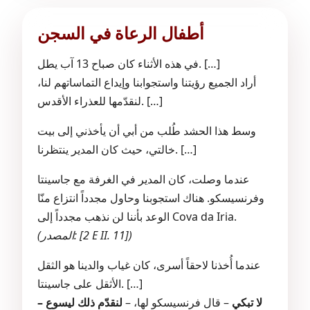
أطفال الرعاة في السجن
في هذه الأثناء كان صباح 13 آب يطل. […]
أراد الجميع رؤيتنا واستجوابنا وإيداع التماساتهم لنا،
لنقدّمها للعذراء الأقدس. […]
وسط هذا الحشد طُلب من أبي أن يأخذني إلى بيت
خالتي، حيث كان المدير ينتظرنا. […]
عندما وصلت، كان المدير في الغرفة مع جاسينتا
وفرنسيسكو. هناك استجوبنا وحاول مجدداً انتزاع منّا
الوعد بأننا لن نذهب مجدداً إلى Cova da Iria.
(المصدر: [2 E II. 11])
عندما أُخذنا لاحقاً أسرى، كان غياب والدينا هو الثقل
الأثقل على جاسينتا. […]
– لا تبكي
– قال فرنسيسكو لها، –
لنقدّم ذلك ليسوع