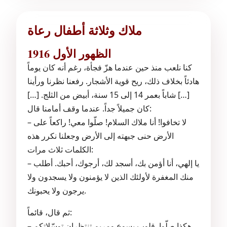
ملاك وثلاثة أطفال رعاة
الظهور الأول 1916
كنا نلعب منذ حين عندما هزّ فجأة، رغم أنه كان يوماً
هادئاً بخلاف ذلك، ريح قوية الأشجار. رفعنا نظرنا ورأينا
[…] شاباً بعمر 14 إلى 15 سنة، أبيض من الثلج. […]
كان جميلاً جداً. عندما وقف أمامنا قال:
– لا تخافوا! أنا ملاك السلام! صلّوا معي! راكعاً على
الأرض حنى جبهته إلى الأرض وجعلنا نكرر هذه
الكلمات ثلاث مرات:
– يا إلهي، أنا أؤمن بك، أسجد لك، أرجوك، أحبك. أطلب
منك المغفرة لأولئك الذين لا يؤمنون ولا يسجدون ولا
يرجون ولا يحبونك.
ثم قال، قائماً:
– هكذا صلّوا. قلوب يسوع ومريم تنتظران توسّلاتكم