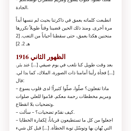
الجادة.
انطبعت كلماته بعمق في ذاكرتنا بحيث لم ننسها أبداً
مرة أخرى. ومنذ ذلك الحين قضينا وقتاً طويلاً نكررها
منحنين هكذا بعمق، حتى سقطنا أحياناً من التعب. [2
هـ 2. 2]
الظهور الثاني 1916
بعد وقت طويل كنا نلعب في يوم صيفي […] عند بئر.
[…] فجأة رأينا أمامنا ذات الصورة، الملاك، كما بدا لي.
قال:
– ماذا تفعلون؟ صلّوا، صلّوا كثيراً! لدى قلوب يسوع
ومريم مخططات رحمة معكم. قدّموا للعلي صلوات
وتضحيات بلا انقطاع.
– كيف نقدّم تضحيات؟ – سألت.
– اجعلوا من كل ما تستطيعون قرباناً، لِكفارة الخطايا
التي يُُهان بها وتوسّل توبة الخطأة. […] قبل كل شيء