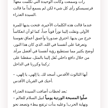
رأت وسمعت وكانت الوحيدة التي تكلّمت معها؛
فرنسيسكو رأى كل شيء لكن لم يسمع أبداً ما قالت
السيدة العذراء.
عندما قالت هذه الكلمات الأخيرة، فتحت يديها للمرة
الأولى ونقلت إلينا نوراً قوياً جداً، كما لو أن انعكاساً
خرج من يديها. اخترق صدورنا وأعمق أعماق نفوسنا
وتعرفنا على أنفسنا في الله، الذي كان هذا النور،
أوضح بكثير مما نستطيع رؤية أنفسنا في أفضل مرآة.
من خلال دافع داخلي نُقل إلينا بالمثل، سقطنا على
ركبنا وكررنا في الداخل:
– أيها الثالوث الأقدس، أسجد لك. يا إلهي، يا إلهي،
أحبك في القربان الأقدس.
بعد لحظات أضافت السيدة العذراء:
صلّوا المسبحة الوردية يومياً
لنيل السلام للعالم
–
ونهاية الحرب! وعليه بدأت ترتفع ببطء وتصعد نحو