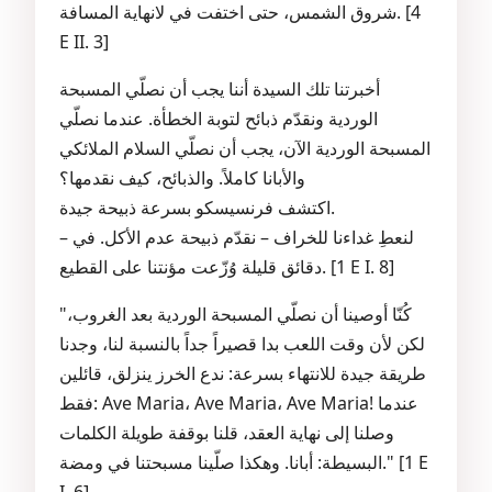
شروق الشمس، حتى اختفت في لانهاية المسافة. [4
E II. 3]
أخبرتنا تلك السيدة أننا يجب أن نصلّي المسبحة
الوردية ونقدّم ذبائح لتوبة الخطأة. عندما نصلّي
المسبحة الوردية الآن، يجب أن نصلّي السلام الملائكي
والأبانا كاملاً. والذبائح، كيف نقدمها؟
اكتشف فرنسيسكو بسرعة ذبيحة جيدة.
– لنعطِ غداءنا للخراف – نقدّم ذبيحة عدم الأكل. في
دقائق قليلة وُزّعت مؤنتنا على القطيع. [1 E I. 8]
"كُنّا أوصينا أن نصلّي المسبحة الوردية بعد الغروب،
لكن لأن وقت اللعب بدا قصيراً جداً بالنسبة لنا، وجدنا
طريقة جيدة للانتهاء بسرعة: ندع الخرز ينزلق، قائلين
فقط: Ave Maria، Ave Maria، Ave Maria! عندما
وصلنا إلى نهاية العقد، قلنا بوقفة طويلة الكلمات
البسيطة: أبانا. وهكذا صلّينا مسبحتنا في ومضة." [1 E