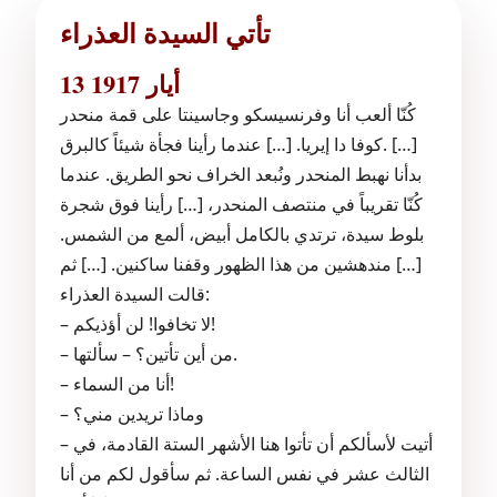
تأتي السيدة العذراء
13 أيار 1917
كُنّا ألعب أنا وفرنسيسكو وجاسينتا على قمة منحدر
كوفا دا إيريا. […] عندما رأينا فجأة شيئاً كالبرق. […]
بدأنا نهبط المنحدر ونُبعد الخراف نحو الطريق. عندما
كُنّا تقريباً في منتصف المنحدر، […] رأينا فوق شجرة
بلوط سيدة، ترتدي بالكامل أبيض، ألمع من الشمس.
[…] مندهشين من هذا الظهور وقفنا ساكنين. […] ثم
قالت السيدة العذراء:
– لا تخافوا! لن أؤذيكم!
– من أين تأتين؟ – سألتها.
– أنا من السماء!
– وماذا تريدين مني؟
– أتيت لأسألكم أن تأتوا هنا الأشهر الستة القادمة، في
الثالث عشر في نفس الساعة. ثم سأقول لكم من أنا