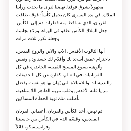
مجهولاً يشرق فوقنا. نهضنا لنرى ما يحدث ورأينا
الملاك. في يده اليسرى كان يحمل كأساً؛ فوقه طافت
القربان، الذي تساقط منه قطرات دم إلى الكأس.
جعل الملاك الكأس تطفو في الهواء، وركع بجانبنا،
وجعلنا نكرر ثلاث مرات:
أيها الثالوث الأقدس، الآب والابن والروح القدس،
باحترام عميق أسجد لك وأقدّم لك جسد ودم ونفس
وألوهية يسوع المسيح الثمينة، الحاضرة في كل
القربانيات في العالم، كفارة عن كل التجديفات
والتدنيسات واللامبالاة التي يُهان بها هو نفسه. بفضل
مزايا قلبه الأقدس وقلب مريم الطاهر اللامتناهية،
أطلب منك توبة الخطأة المساكين.
ثم نهض، أخذ الكأس والقربان، أعطاني القربان
المقدس، وقسّم الدم في الكأس بين جاسينتا
وفرانسيسكو، قائلاً: