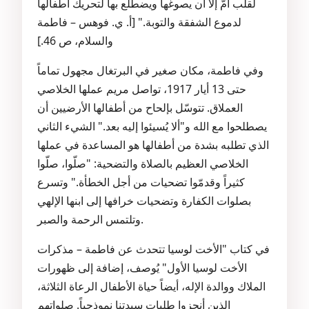
لقلب أمّ إلا أن يصوغها ويضطلع بها لتحريك أطفالها
لدموع الشفقة والتوبة." [أ. ي. فوهس – فاطمة
والسلام، ص 46.]
وفي فاطمة، مكان صغير في البرتغال مجهول تماماً
حتى 13 أيار 1917، تواصل مريم عملها الخلاصي
العملاق. تتوسّل بإلحاح من أطفالها الأرضيين أن
يصطلحوا مع الله و"ألا يُسيئوا إليه بعد." الشيء الثاني
الذي تطلبه بشدة من أطفالها هو المساعدة في عملها
الخلاصي العظيم بالصلاة والتضحية: "صلّوا، صلّوا
كثيراً وقدمّوا تضحيات من أجل الخطأة." وتسرع
بصلوات الكفارة وتضحيات خرافها إلى ابنها الإلهي
وتلتمس الرحمة والصبر.
في كتاب "الأخت لوسيا تتحدث عن فاطمة – مذكرات
الأخت لوسيا الأول" يُوصف، إضافة إلى ظهورات
الملاك ووالدة الإله، أيضاً حياة الأطفال الرعاة الثلاثة،
الذين أنجزوا طلبات سيدتنا نموذجياً. صلواتهم