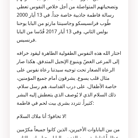
وتضحياتهم المتواصلة من أجل خلاص النفوس تعطي
رسالة فاطمة جاذبية خاصة جداً. في 13 أيار 2000
طُوب فرانسيسكو وجاسينتا مارتو من البابا يوحنا
بولس الثاني. وفي 13 أيار 2017 قُدّسا من البابا
فرنسيس.
اختار الله هذه النفوس الطفولية الطاهرة ليقود خرافه
إلى المرعى الغضّ وينبوع الإنجيل المتدفق. هكذا صار
الرعاة الصغار تحت توجيه سيدتنا رعاة نفوس على
مثال قلب يسوع. يشرقون أمام جميع المؤمنين،
خاصة الأطفال، على درب القداسة. هم رسل سلام،
ذلك السلام الذي لا يُوصف الذي يتعطش إليه البشر
كثيراً. تتردد بشرى بيت لحم في فاطمة:
لا تخافوا؛ أنا ملاك السلام!
من بين الباباوات الأخيرين، الذين كانوا جميعاً مكرّمين
عظاماً لفاطمة، يبرز القديس البابا يوحنا بولس الثاني