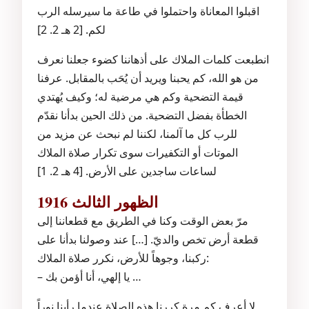
اقبلوا المعاناة واحتملوا في طاعة ما سيرسله الرب
لكم. [2 هـ 2. 2]
انطبعت كلمات الملاك على أذهاننا كضوء جعلنا نعرف
من هو الله، كم يحبنا ويريد أن يُحَب بالمقابل. عرفنا
قيمة التضحية وكم هي مرضية له؛ وكيف يُهتدي
الخطأة بفضل التضحية. من ذلك الحين بدأنا نقدّم
للرب كل ما آلمنا، لكننا لم نبحث عن مزيد من
الموتات أو التكفيرات سوى تكرار صلاة الملاك
لساعات ساجدين على الأرض. [4 هـ 2. 1]
الظهور الثالث 1916
مرّ بعض الوقت وكنا في الطريق مع قطعاننا إلى
قطعة أرض تخص والديّ. […] عند وصولنا بدأنا على
ركبنا، وجوهاً للأرض، نكرر صلاة الملاك:
– يا إلهي، أنا أؤمن بك …
لا أعرف كم مرة كررنا هذه الصلاة عندما رأينا نوراً