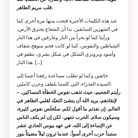
قلب مريم الطاهر.
عند هذه الكلمات الأخيرة فتحت يديها مرة أخرى كما
في الشهرين السابقين. بدا أن الشعاع يخترق الأرض،
ورأينا كما لو بحراً من النار وغارقين في هذا النار
الشياطين والنفوس، كما لو كانت فحم متوهج شفاف
وأسود وبرونزي الشكل في شكل بشري، تطفو في
هذا النار. […]
خائفين وكما لو نطلب مساعدة رفعنا أعيننا إلى
السيدة العذراء، التي كلمتنا بلطف وحزن كاملين:
– رأيتم الجحيم، حيث تذهب نفوس الخطأة المساكين.
لإنقاذهم، يريد الله أن ينشئ التعبّد لقلبي الطاهر في
العالم. إن نفذتم ما أقول لكم، ستُخلَص نفوس كثيرة،
وسيكون سلام. الحرب تنتهي. لكن إن لم يكف الناس
عن الإساءة إلى الله، في عهد بيوس الحادي عشر
ستبدأ حرب أخرى أسوأ. عندما ترون ليلاً مضيئاً بنور