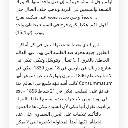
أيكم رجل له مائة خروف، إن ضلَّ واحداً منها، ألا يترك
التسعة والتسعين في البرية ويذهب خلف الضال حتى
يجده؟ وحين يجده، يضعه على منكبيه بفرح …
أقول لكم: هكذا يكون فرح في السماء بخاطئ واحد
يتوب. (لو 15،4)
"النور الذي يحيط بشخصها النبيل في كل أماكن
الظهور جبهة هجوم ضد الظلمة التي يهدد فيها العالم
الخاطئ بالغرق. […] تسأل وتتوسّل وتبكي. تبكي في
شارع دو باك في باريس في 18 تموز 1830. تبكي في
لا ساليت عام 1846، وليون بلوا يكتب عن دموعها أنها
كانت أشد تنهّد سُمع في العالم منذ Consummatum
est – قد تَمّ على الصليب. تبكي في 21 شباط 1858
في لورد، ومن لا يتحرك عندما يسمع الطفلة البريئة
برناديت تقول أنها تبكي لأن السيدة تبكي. هذه الدموع
بالتأكيد علامات على الحزن السماوي على عناد
الخطأة. لكنها أيضاً المحاولة الأخيرة التي لا يمكن