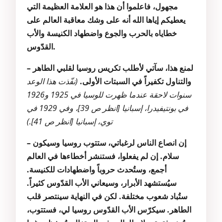
مجهول، فاعلموا أن هذا هو العلامة العظيمة التي
يعطيكم إياها الله أنه على وشك معاقبة العالم على
خطاياه بالحرب والجوع واضطهاد الكنيسة والأب
القدّوس.
– لمنع هذا، سآتي لأطلب تكريس روسيا لقلبي الطاهر
والتناول تكفيراً في السبتات الأولى.
(نفّذت هذا الوعد
سنوات لاحقة عندما ظهرت للوسيا في 1925 و1926
في بونتيفيدرا، إسبانيا [انظر ص 39]، وفي 1929 في
توي، إسبانيا [انظر ص 41].)
– إن انصاع الناس لرغباتي، ستتوب روسيا وسيكون
سلام. إن لم يفعلوا، فستنشر أخطاءها في العالم
أجمع، وستُحدث حروباً واضطهادات للكنيسة.
سيُستشهد الأبرار، وسيعاني الأب القدّوس كثيراً.
ستُباد شعوب مختلفة. لكن في النهاية سينتصر قلب
الطاهر. سيكرّس الأب القدّوس روسيا لي، فستتوب،