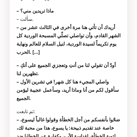
– ماذا تريدين مني؟
– سألت.
– أريدك أن تأتي هنا مرة أخرى في الثالث عشر من
الشهر القادم، وأن تواصلي تصلّي المسبحة الوردية كل
يوم تكريماً لسيدة الوردية، لنيل السلام للعالم ونهاية
الحرب. […]
– أودّ أن تقولي لنا من أنتِ وتعجزي الجميع على أنكِ
تظهرين لنا.
– واصلي المجيء هنا كل شهر! في تشرين الأول
سأقول لكم من أنا وماذا أريد، وسأعمل عجيبة ليؤمن
الجميع.
ثم تابعت:
– ضحّوا بأنفسكم من أجل الخطأة وقولوا غالباً ليسوع،
خاصة عند تقديم ذبيحة: يا يسوع، هذا من محبة لك،
لتوبة الخطأة، لقداسة الأب، وكفارة عن الخطايا ضد