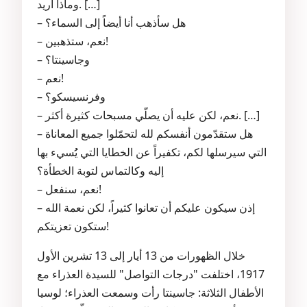
وماذا أريد. […]
– هل سأذهب أنا أيضاً إلى السماء؟
– نعم، ستذهبين!
– وجاسينتا؟
– نعم!
– وفرنسيسكو؟
– نعم، لكن عليه أن يصلّي مسبحات كثيرة أكثر. […]
– هل ستقدّمون أنفسكم لله لتحمّلوا جميع المعاناة
التي سيرسلها لكم، تكفيراً عن الخطايا التي يُُسيء بها
إليه وكالتماس لتوبة الخطأة؟
– نعم، سنفعل!
– إذن سيكون عليكم أن تعانوا كثيراً، لكن نعمة الله
ستكون تعزيتكم!
خلال الظهورات من 13 أيار إلى 13 تشرين الأول
1917، اختلفت "درجات التواصل" للسيدة العذراء مع
الأطفال الثلاثة: جاسينتا رأت وسمعت العذراء؛ لوسيا