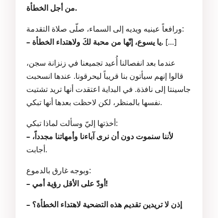
من أجل الخطأة.
ورافعاً عينيه ويديه إلى السماء، صلّى صلاة التقدمة:
[…]
– يا يسوع، إنّها من محبة لكَ ولاهتداء الخطأة.
عندما بعد انفصالنا أُعيد تجميعنا في زنزانة سجن،
قالوا إنهم سيأتون بنا قريباً ليحرقونا. عندها انسحبت
جاسينتا إلى نافذة. في البداية اعتقدت أنها تريد تشتيت
نفسها بالمنظر، لكن لاحظت بعدها أنها تبكي.
أخذتها إليّ وسألت لماذا تبكي:
– لأننا سنموت دون أن نرى آباءنا وأمهاتنا مجدداً،
أجابت.
وبوجه غارق بالدموع:
– أودّ على الأقل رؤية أمي!
– إذن لا تريدين تقديم هذه التضحية لاهتداء الخطأة؟