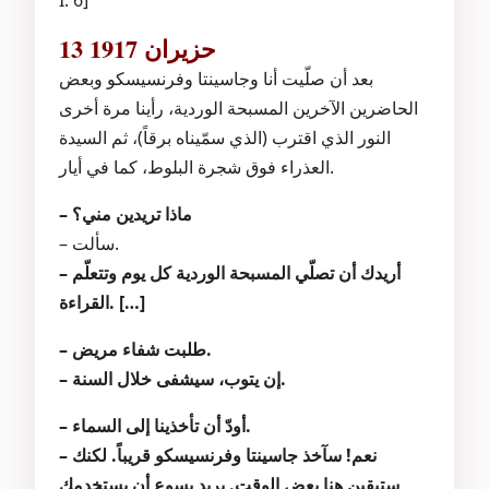
I. 6]
13 حزيران 1917
بعد أن صلّيت أنا وجاسينتا وفرنسيسكو وبعض
الحاضرين الآخرين المسبحة الوردية، رأينا مرة أخرى
النور الذي اقترب (الذي سمّيناه برقاً)، ثم السيدة
العذراء فوق شجرة البلوط، كما في أيار.
– ماذا تريدين مني؟
– سألت.
– أريدك أن تصلّي المسبحة الوردية كل يوم وتتعلّم
القراءة. […]
– طلبت شفاء مريض.
– إن يتوب، سيشفى خلال السنة.
– أودّ أن تأخذينا إلى السماء.
– نعم! سآخذ جاسينتا وفرنسيسكو قريباً. لكنك
ستبقين هنا بعض الوقت. يريد يسوع أن يستخدمك