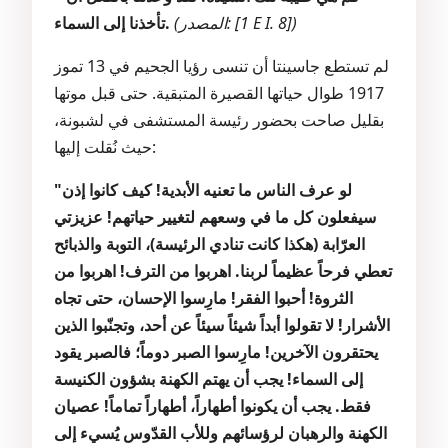
(المصدر: [1 E I. 8])
تأخذنا إلى السماء.
لم تستطع جاسينتا أن تنسى رؤيا الجحيم في 13 تموز
1917 طوال حياتها القصيرة المتبقية. حتى قبل موتها
بقليل صاحت بحضور رئيسة المستشفى في لشبونة،
حيث نُقلت إليها:
"لو عرف الناس ما تعنيه الأبدية! كيف كانوا إذن
سيفعلون كل ما في وسعهم لتغيير حياتهم! عزيزتي
العرّابة (هكذا كانت تنادي الرئيسة)، التوبة والذبائح
تعطي فرحاً عظيماً لربنا. اهربوا من الترف! اهربوا من
الثروة! أحبوا الفقر! مارِسوا الإحسان، حتى تجاه
الأشرار! لا تقولوا أبداً شيئاً سيئاً عن أحد، وتجنّبوا الذين
يحتقرون الآخرين! مارِسوا الصبر دوماً؛ فالصبر يقود
إلى السماء! يجب أن يهتم الكهنة بشؤون الكنيسة
فقط. يجب أن يكونوا أطهاراً، أطهاراً تماماً! عصيان
الكهنة والرهبان لرؤسائهم وللأب القدّوس يُسيء إلى