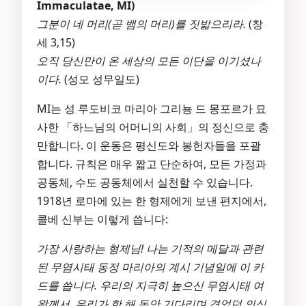
Immaculatae, MI)
그분이 네 머리(곧 뱀의 머리)를 짓밟으리라.
(창
세 3,15)
오직 당신만이 온 세상의 모든 이단을 이기셨나
이다.
(성모 성무일도)
MI는 성 루도비코 마리아 그리뇽 드 몽포르가 묘
사한 「하느님의 어머니의 사회」의 정신으로 충
만합니다. 이 운동은 평신도와 봉헌자들을 포괄
합니다. 규칙은 매우 짧고 단순하여, 모든 가정과
공동체, 수도 공동체에서 실천할 수 있습니다.
1918년 로마에 있는 한 형제에게 보낸 편지에서,
콜베 신부는 이렇게 씁니다:
가장 사랑하는 형제님! 나는 기적의 메달과 관련
된 무염시태 동정 마리아의 계시 기념일에 이 카
드를 씁니다. 우리의 지극히 높으신 무염시태 여
왕께서, 우리가 한 해 동안 기다리며 겪었던 의심